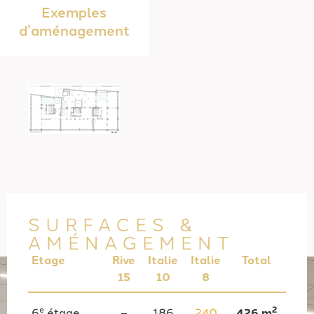
Exemples
d’aménagement
SURFACES &
AMÉNAGEMENT
Etage
Rive
Italie
Italie
Total
15
10
8
e
2
6
étage
–
186
240
426 m