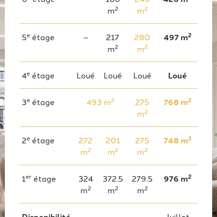
2
2
m
m
e
2
5
étage
–
217
280
497 m
2
2
m
m
e
4
étage
Loué
Loué
Loué
Loué
e
2
2
3
étage
493 m
275
768 m
2
m
e
2
2
étage
272
201
275
748 m
2
2
2
m
m
m
er
2
1
étage
324
372.5
279.5
976 m
2
2
2
m
m
m
Disponibilité
Juillet